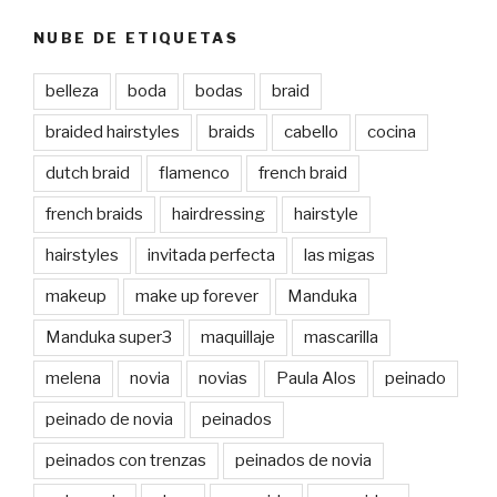
NUBE DE ETIQUETAS
belleza
boda
bodas
braid
braided hairstyles
braids
cabello
cocina
dutch braid
flamenco
french braid
french braids
hairdressing
hairstyle
hairstyles
invitada perfecta
las migas
makeup
make up forever
Manduka
Manduka super3
maquillaje
mascarilla
melena
novia
novias
Paula Alos
peinado
peinado de novia
peinados
peinados con trenzas
peinados de novia