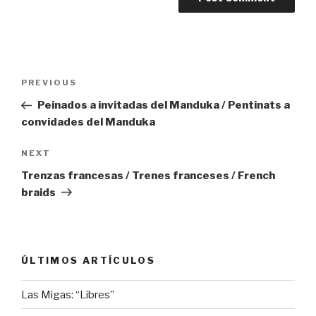
Post
Previous
PREVIOUS
navigation
Post
Peinados a invitadas del Manduka / Pentinats a
convidades del Manduka
Next
NEXT
Post
Trenzas francesas / Trenes franceses / French
braids
ÚLTIMOS ARTÍCULOS
Las Migas: “Libres”