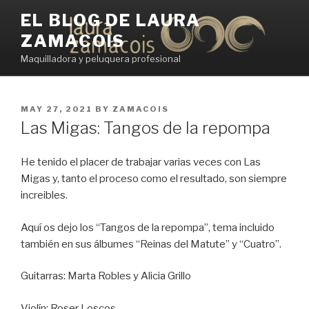
Skip
EL BLOG DE LAURA
to
ZAMACOIS
content
Maquilladora y peluquera profesional
POSTED
MAY 27, 2021
BY
ZAMACOIS
ON
Las Migas: Tangos de la repompa
He tenido el placer de trabajar varias veces con Las
Migas y, tanto el proceso como el resultado, son siempre
increibles.
Aquí os dejo los “Tangos de la repompa”, tema incluido
también en sus álbumes “Reinas del Matute” y “Cuatro”.
Guitarras: Marta Robles y Alicia Grillo
Violín: Roser Loscos