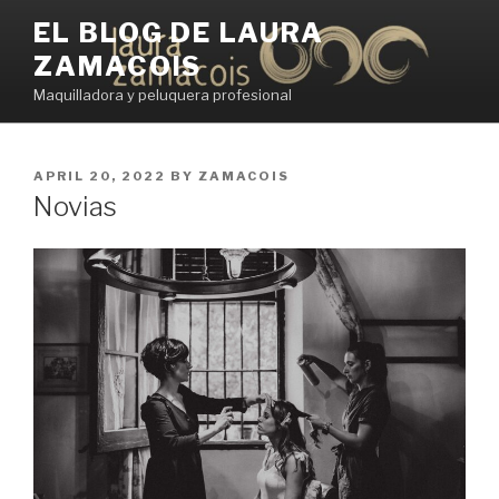
Skip
EL BLOG DE LAURA
to
ZAMACOIS
content
Maquilladora y peluquera profesional
POSTED
APRIL 20, 2022
BY
ZAMACOIS
ON
Novias