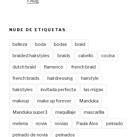
« Aug
NUBE DE ETIQUETAS
belleza
boda
bodas
braid
braided hairstyles
braids
cabello
cocina
dutch braid
flamenco
french braid
french braids
hairdressing
hairstyle
hairstyles
invitada perfecta
las migas
makeup
make up forever
Manduka
Manduka super3
maquillaje
mascarilla
melena
novia
novias
Paula Alos
peinado
peinado de novia
peinados