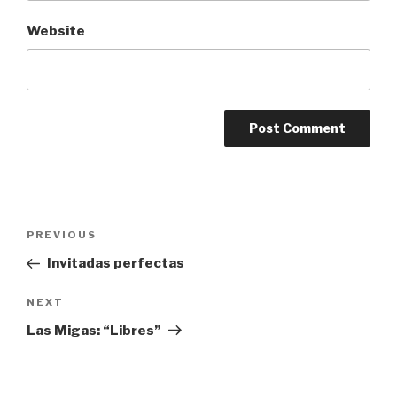
Website
Post
Previous
PREVIOUS
navigation
Post
Invitadas perfectas
Next
NEXT
Post
Las Migas: “Libres”