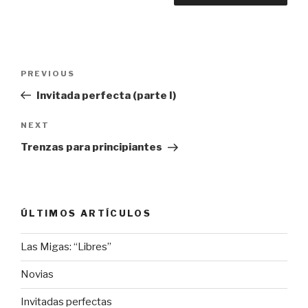
Post
Previous
PREVIOUS
navigation
Post
Invitada perfecta (parte I)
Next
NEXT
Post
Trenzas para principiantes
ÚLTIMOS ARTÍCULOS
Las Migas: “Libres”
Novias
Invitadas perfectas