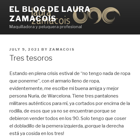
Skip
EL BLOG DE LAURA
to
ZAMACOIS
content
Maquilladora y peluquera profesional
POSTED
JULY 9, 2021
BY
ZAMACOIS
ON
Tres tesoros
Estando en plena crisis estival de “no tengo nada de ropa
que ponerme”, con el armario lleno de ropa,
evidentemente, me escribe mi buena amiga y mejor
persona Nuria, de Warcelona. Tiene tres pantalones
militares auténticos para mí, ya cortados por encima de la
rodilla, de esos que ya no se encuentran porque se
debieron vender todos en los 90. Solo tengo que coser
el dobladillo de la pernera izquierda, ¡porque la derecha
está ya cosida en los tres!