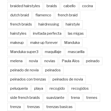
braided hairstyles
braids
cabello
cocina
dutch braid
flamenco
french braid
french braids
hairdressing
hairstyle
hairstyles
invitada perfecta
las migas
makeup
make up forever
Manduka
Manduka super3
maquillaje
mascarilla
melena
novia
novias
Paula Alos
peinado
peinado de novia
peinados
peinados con trenzas
peinados de novia
peluqueria
playa
recogido
recogidos
side french braids
suavizante
trena
trenes
trenza
trenzas
trenzas basicas