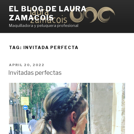
Skip
EL BLOG DE LAURA
to
ZAMACOIS
content
Maquilladora y peluquera profesional
TAG:
INVITADA PERFECTA
POSTED
APRIL 20, 2022
ON
Invitadas perfectas