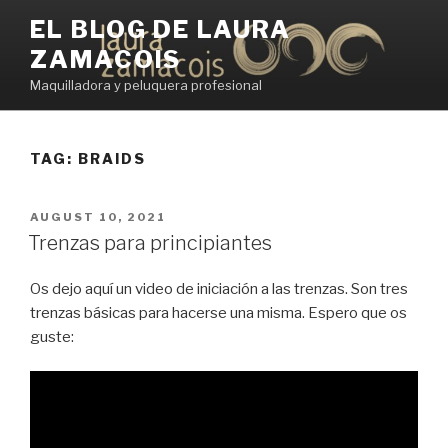
Skip
EL BLOG DE LAURA
to
ZAMACOIS
content
Maquilladora y peluquera profesional
TAG:
BRAIDS
POSTED
AUGUST 10, 2021
ON
Trenzas para principiantes
Os dejo aquí un video de iniciación a las trenzas. Son tres
trenzas básicas para hacerse una misma. Espero que os
guste: