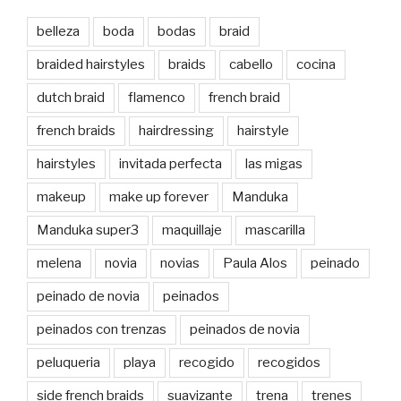
belleza
boda
bodas
braid
braided hairstyles
braids
cabello
cocina
dutch braid
flamenco
french braid
french braids
hairdressing
hairstyle
hairstyles
invitada perfecta
las migas
makeup
make up forever
Manduka
Manduka super3
maquillaje
mascarilla
melena
novia
novias
Paula Alos
peinado
peinado de novia
peinados
peinados con trenzas
peinados de novia
peluqueria
playa
recogido
recogidos
side french braids
suavizante
trena
trenes