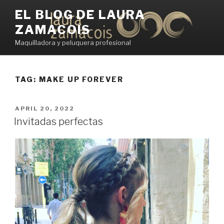
Skip
EL BLOG DE LAURA
to
ZAMACOIS
content
Maquilladora y peluquera profesional
TAG:
MAKE UP FOREVER
POSTED
APRIL 20, 2022
ON
Invitadas perfectas