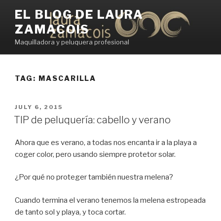
Skip
EL BLOG DE LAURA
to
ZAMACOIS
content
Maquilladora y peluquera profesional
TAG:
MASCARILLA
POSTED
JULY 6, 2015
ON
TIP de peluquería: cabello y verano
Ahora que es verano, a todas nos encanta ir a la playa a
coger color, pero usando siempre protetor solar.
¿Por qué no proteger también nuestra melena?
Cuando termina el verano tenemos la melena estropeada
de tanto sol y playa, y toca cortar.