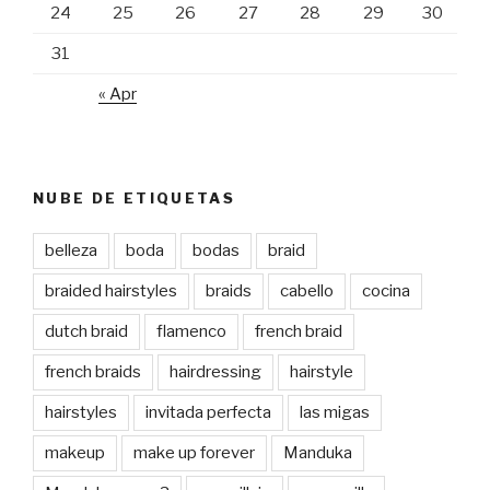
24
25
26
27
28
29
30
31
« Apr
NUBE DE ETIQUETAS
belleza
boda
bodas
braid
braided hairstyles
braids
cabello
cocina
dutch braid
flamenco
french braid
french braids
hairdressing
hairstyle
hairstyles
invitada perfecta
las migas
makeup
make up forever
Manduka