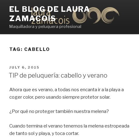
Skip
EL BLOG DE LAURA
to
ZAMACOIS
content
Maquilladora y peluquera profesional
TAG:
CABELLO
POSTED
JULY 6, 2015
ON
TIP de peluquería: cabello y verano
Ahora que es verano, a todas nos encanta ir a la playa a
coger color, pero usando siempre protetor solar.
¿Por qué no proteger también nuestra melena?
Cuando termina el verano tenemos la melena estropeada
de tanto sol y playa, y toca cortar.